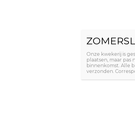
Ga
The Natural 
naar
de
Useful plants
inhoud
ZOMERSL
Laatste nieuws
Webshop
Over ons
Conta
Onze kwekerij is ge
plaatsen, maar pas
binnenkomst. Alle b
verzonden. Correspo