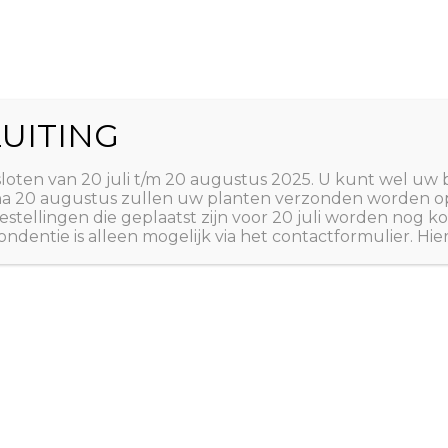
World
UITING
Zoeken
ct
Winkelwagen
T
sloten van 20 juli t/m 20 augustus 2025. U kunt wel uw 
 na 20 augustus zullen uw planten verzonden worden o
estellingen die geplaatst zijn voor 20 juli worden nog
ndentie is alleen mogelijk via het contactformulier. Hie
Home
/
PLANTEN
/
A tot
A tot Z: PLANTEN
,
EUR
SPECERIJEN
,
TUINPLA
Thymus 
€
2,50
Karwijtijm