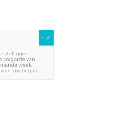
SLUIT
Winkelwagen/
€
0,00
NWPlants@gmail.com
bestellingen
p volgorde van
 komende week
rvoor uw begrip.
 Z: PLANTEN
/ Thymus herba-barona
OPA
,
JULI WEER LEVERBAAR
,
KRUIDEN EN
NTEN
herba-barona