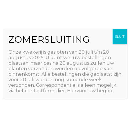
Ga
The Natural World
naar
Useful plants
de
inhoud
ZOMERSLUITING
SLUIT
Home
/ Shop
Shop
Onze kwekerij is gesloten van 20 juli t/m 20
augustus 2025. U kunt wel uw bestellingen
plaatsen, maar pas na 20 augustus zullen uw
planten verzonden worden op volgorde van
binnenkomst. Alle bestellingen die geplaatst zijn
voor 20 juli worden nog komende week
verzonden. Correspondentie is alleen mogelijk
via het contactformulier. Hiervoor uw begrip.
ETHERISCHE OLIE EN
PLANTEN
ZALF
1.000 PRODUCTEN
4 PRODUCTEN