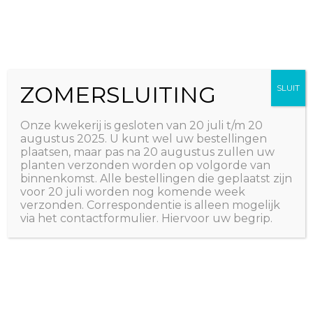
Ga
The Natural World
naar
Useful plants
de
inhoud
ZOMERSLUITING
SLUIT
Onze kwekerij is gesloten van 20 juli t/m 20
augustus 2025. U kunt wel uw bestellingen
plaatsen, maar pas na 20 augustus zullen uw
planten verzonden worden op volgorde van
binnenkomst. Alle bestellingen die geplaatst zijn
voor 20 juli worden nog komende week
verzonden. Correspondentie is alleen mogelijk
via het contactformulier. Hiervoor uw begrip.