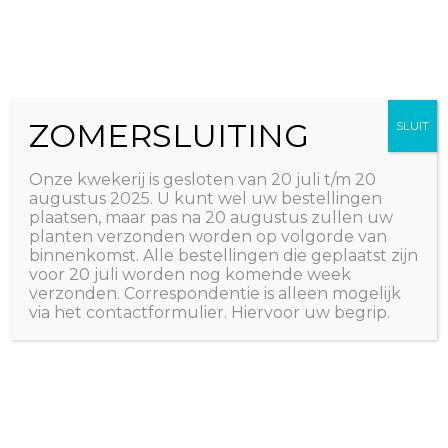
Ga
The Natural World
naar
Useful plants
de
inhoud
ZOMERSLUITING
SLUIT
Onze kwekerij is gesloten van 20 juli t/m 20
augustus 2025. U kunt wel uw bestellingen
plaatsen, maar pas na 20 augustus zullen uw
planten verzonden worden op volgorde van
binnenkomst. Alle bestellingen die geplaatst zijn
voor 20 juli worden nog komende week
verzonden. Correspondentie is alleen mogelijk
via het contactformulier. Hiervoor uw begrip.