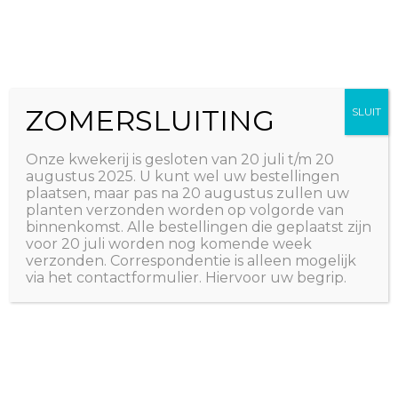
Ga
The Natural World
naar
Useful plants
de
inhoud
ZOMERSLUITING
SLUIT
Onze kwekerij is gesloten van 20 juli t/m 20
augustus 2025. U kunt wel uw bestellingen
plaatsen, maar pas na 20 augustus zullen uw
planten verzonden worden op volgorde van
binnenkomst. Alle bestellingen die geplaatst zijn
voor 20 juli worden nog komende week
verzonden. Correspondentie is alleen mogelijk
via het contactformulier. Hiervoor uw begrip.