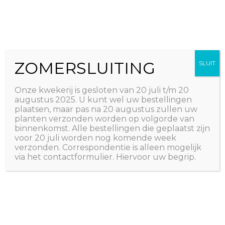
Ga
The Natural World
naar
Useful plants
de
inhoud
ZOMERSLUITING
SLUIT
Onze kwekerij is gesloten van 20 juli t/m 20
augustus 2025. U kunt wel uw bestellingen
plaatsen, maar pas na 20 augustus zullen uw
planten verzonden worden op volgorde van
binnenkomst. Alle bestellingen die geplaatst zijn
voor 20 juli worden nog komende week
verzonden. Correspondentie is alleen mogelijk
via het contactformulier. Hiervoor uw begrip.