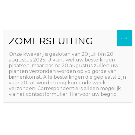
Ga
The Natural World
naar
Useful plants
de
inhoud
ZOMERSLUITING
SLUIT
Onze kwekerij is gesloten van 20 juli t/m 20
augustus 2025. U kunt wel uw bestellingen
plaatsen, maar pas na 20 augustus zullen uw
planten verzonden worden op volgorde van
binnenkomst. Alle bestellingen die geplaatst zijn
voor 20 juli worden nog komende week
verzonden. Correspondentie is alleen mogelijk
via het contactformulier. Hiervoor uw begrip.