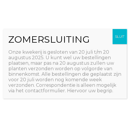
Ga
The Natural World
naar
Useful plants
de
inhoud
ZOMERSLUITING
SLUIT
Onze kwekerij is gesloten van 20 juli t/m 20
augustus 2025. U kunt wel uw bestellingen
plaatsen, maar pas na 20 augustus zullen uw
planten verzonden worden op volgorde van
binnenkomst. Alle bestellingen die geplaatst zijn
voor 20 juli worden nog komende week
verzonden. Correspondentie is alleen mogelijk
via het contactformulier. Hiervoor uw begrip.