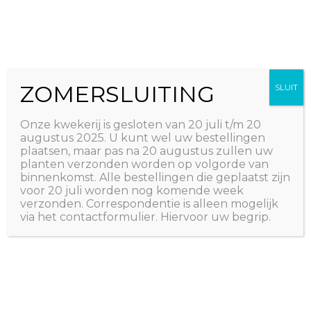
Ga
The Natural World
naar
Useful plants
de
inhoud
ZOMERSLUITING
SLUIT
Onze kwekerij is gesloten van 20 juli t/m 20
augustus 2025. U kunt wel uw bestellingen
plaatsen, maar pas na 20 augustus zullen uw
planten verzonden worden op volgorde van
binnenkomst. Alle bestellingen die geplaatst zijn
voor 20 juli worden nog komende week
verzonden. Correspondentie is alleen mogelijk
via het contactformulier. Hiervoor uw begrip.