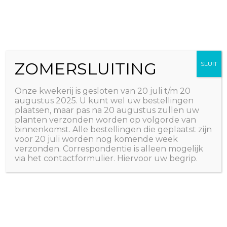
Ga
The Natural World
naar
Useful plants
de
inhoud
ZOMERSLUITING
SLUIT
Onze kwekerij is gesloten van 20 juli t/m 20
augustus 2025. U kunt wel uw bestellingen
plaatsen, maar pas na 20 augustus zullen uw
planten verzonden worden op volgorde van
binnenkomst. Alle bestellingen die geplaatst zijn
voor 20 juli worden nog komende week
verzonden. Correspondentie is alleen mogelijk
via het contactformulier. Hiervoor uw begrip.