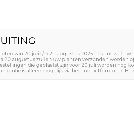
World
UITING
Zoeken
ct
Winkelwagen
T
sloten van 20 juli t/m 20 augustus 2025. U kunt wel uw 
 na 20 augustus zullen uw planten verzonden worden o
estellingen die geplaatst zijn voor 20 juli worden nog
ndentie is alleen mogelijk via het contactformulier. Hie
Home
/
PLANTEN
/
A tot
A tot Z: PLANTEN
,
AZIË
SPECERIJEN
,
TUINPLA
Dianthus
parfait’
€
2,50