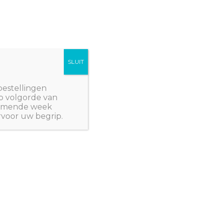
SLUIT
Winkelwagen/
€
0,00
NWPlants@gmail.com
bestellingen
p volgorde van
 komende week
rvoor uw begrip.
 Z: PLANTEN
/ Dianthus ‘Strawberry parfait’
,
JULI WEER LEVERBAAR
,
KRUIDEN EN
NTEN
 ‘Strawberry