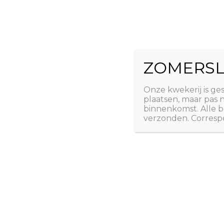
Ga
The Natural 
naar
de
Useful plants
inhoud
ZOMERSL
Laatste nieuws
Webshop
Over ons
Conta
Onze kwekerij is ge
plaatsen, maar pas
binnenkomst. Alle b
verzonden. Correspo