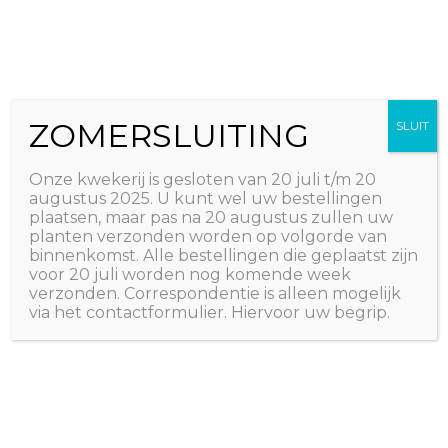
Ga
The Natural World
naar
Useful plants
de
inhoud
ZOMERSLUITING
SLUIT
Onze kwekerij is gesloten van 20 juli t/m 20
augustus 2025. U kunt wel uw bestellingen
plaatsen, maar pas na 20 augustus zullen uw
planten verzonden worden op volgorde van
binnenkomst. Alle bestellingen die geplaatst zijn
voor 20 juli worden nog komende week
verzonden. Correspondentie is alleen mogelijk
via het contactformulier. Hiervoor uw begrip.