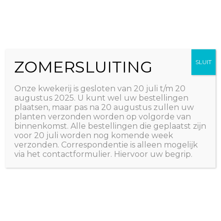
Ga
The Natural World
naar
Useful plants
de
inhoud
ZOMERSLUITING
SLUIT
Home
/
ZADEN
/
ZADEN - KRUIDEN
/ Pagina 5
ZADEN - KRUIDEN
Onze kwekerij is gesloten van 20 juli t/m 20
augustus 2025. U kunt wel uw bestellingen
plaatsen, maar pas na 20 augustus zullen uw
Resultaat 49–60 van de 99 resultaten wordt getoond
planten verzonden worden op volgorde van
binnenkomst. Alle bestellingen die geplaatst zijn
voor 20 juli worden nog komende week
verzonden. Correspondentie is alleen mogelijk
via het contactformulier. Hiervoor uw begrip.
NIET OP VOORRAAD