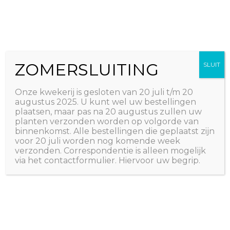
Ga
The Natural World
naar
Useful plants
de
inhoud
ZOMERSLUITING
SLUIT
Onze kwekerij is gesloten van 20 juli t/m 20
augustus 2025. U kunt wel uw bestellingen
plaatsen, maar pas na 20 augustus zullen uw
planten verzonden worden op volgorde van
binnenkomst. Alle bestellingen die geplaatst zijn
voor 20 juli worden nog komende week
verzonden. Correspondentie is alleen mogelijk
via het contactformulier. Hiervoor uw begrip.