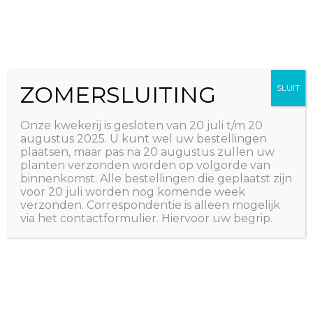
Ga
The Natural World
naar
Useful plants
de
inhoud
ZOMERSLUITING
SLUIT
Onze kwekerij is gesloten van 20 juli t/m 20
augustus 2025. U kunt wel uw bestellingen
plaatsen, maar pas na 20 augustus zullen uw
planten verzonden worden op volgorde van
binnenkomst. Alle bestellingen die geplaatst zijn
voor 20 juli worden nog komende week
verzonden. Correspondentie is alleen mogelijk
via het contactformulier. Hiervoor uw begrip.