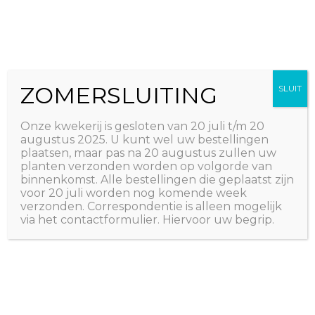
Ga
The Natural World
naar
Useful plants
de
inhoud
ZOMERSLUITING
SLUIT
Onze kwekerij is gesloten van 20 juli t/m 20
augustus 2025. U kunt wel uw bestellingen
plaatsen, maar pas na 20 augustus zullen uw
planten verzonden worden op volgorde van
binnenkomst. Alle bestellingen die geplaatst zijn
voor 20 juli worden nog komende week
verzonden. Correspondentie is alleen mogelijk
via het contactformulier. Hiervoor uw begrip.