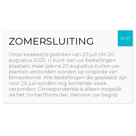
Ga
The Natural World
naar
Useful plants
de
inhoud
ZOMERSLUITING
SLUIT
Onze kwekerij is gesloten van 20 juli t/m 20
augustus 2025. U kunt wel uw bestellingen
plaatsen, maar pas na 20 augustus zullen uw
planten verzonden worden op volgorde van
binnenkomst. Alle bestellingen die geplaatst zijn
voor 20 juli worden nog komende week
verzonden. Correspondentie is alleen mogelijk
via het contactformulier. Hiervoor uw begrip.