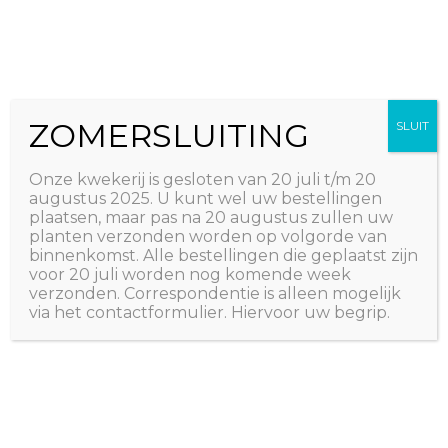
Ga
The Natural World
naar
Useful plants
de
inhoud
ZOMERSLUITING
SLUIT
Onze kwekerij is gesloten van 20 juli t/m 20
augustus 2025. U kunt wel uw bestellingen
plaatsen, maar pas na 20 augustus zullen uw
planten verzonden worden op volgorde van
binnenkomst. Alle bestellingen die geplaatst zijn
voor 20 juli worden nog komende week
verzonden. Correspondentie is alleen mogelijk
via het contactformulier. Hiervoor uw begrip.