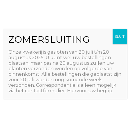
Ga
The Natural World
naar
Useful plants
de
inhoud
ZOMERSLUITING
SLUIT
Onze kwekerij is gesloten van 20 juli t/m 20
augustus 2025. U kunt wel uw bestellingen
plaatsen, maar pas na 20 augustus zullen uw
planten verzonden worden op volgorde van
binnenkomst. Alle bestellingen die geplaatst zijn
voor 20 juli worden nog komende week
verzonden. Correspondentie is alleen mogelijk
via het contactformulier. Hiervoor uw begrip.