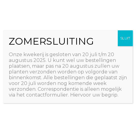
Ga
The Natural World
naar
Useful plants
de
inhoud
ZOMERSLUITING
SLUIT
Onze kwekerij is gesloten van 20 juli t/m 20
augustus 2025. U kunt wel uw bestellingen
plaatsen, maar pas na 20 augustus zullen uw
planten verzonden worden op volgorde van
binnenkomst. Alle bestellingen die geplaatst zijn
voor 20 juli worden nog komende week
verzonden. Correspondentie is alleen mogelijk
via het contactformulier. Hiervoor uw begrip.