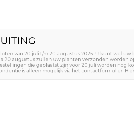
World
UITING
Zoeken
ct
Winkelwagen
T
sloten van 20 juli t/m 20 augustus 2025. U kunt wel uw 
 na 20 augustus zullen uw planten verzonden worden o
estellingen die geplaatst zijn voor 20 juli worden nog
ndentie is alleen mogelijk via het contactformulier. Hie
Home
/
ZADEN
/
ZADEN 
A tot Z: ZADEN
,
ZADEN 
ZUID-AMERIKA
Stamboon
€
4,50
Phaseolus vulgaris