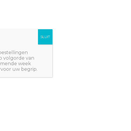
SLUIT
Winkelwagen/
€
0,00
NWPlants@gmail.com
bestellingen
p volgorde van
 komende week
rvoor uw begrip.
- EENJARIGEN
/ Stamboon ‘Yin-Yang’
- EENJARIGEN
,
ZADEN - GROENTE
,
ZADEN -
 ‘Yin-Yang’