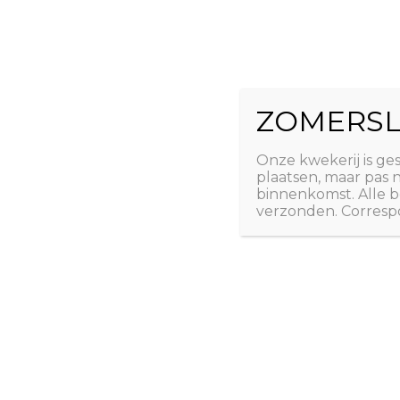
Ga
The Natural 
naar
de
Useful plants
inhoud
ZOMERSL
Laatste nieuws
Webshop
Over ons
Conta
Onze kwekerij is ge
plaatsen, maar pas
binnenkomst. Alle b
verzonden. Correspo