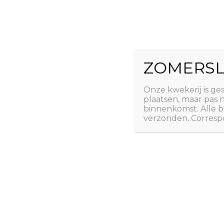
Ga
The Natural 
naar
de
Useful plants
inhoud
ZOMERSL
Laatste nieuws
Webshop
Over ons
Conta
Onze kwekerij is ge
plaatsen, maar pas
binnenkomst. Alle b
verzonden. Correspo