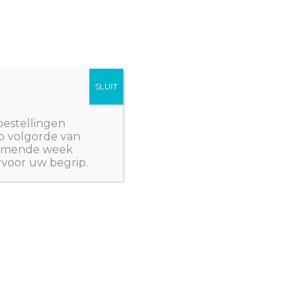
SLUIT
Winkelwagen/
€
0,00
NWPlants@gmail.com
bestellingen
p volgorde van
 komende week
rvoor uw begrip.
 Z: PLANTEN
/ Sophora microphylla
RALIË
,
JULI WEER LEVERBAAR
microphylla