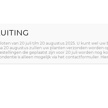
World
UITING
Zoeken
ct
Winkelwagen
T
sloten van 20 juli t/m 20 augustus 2025. U kunt wel uw 
 na 20 augustus zullen uw planten verzonden worden o
estellingen die geplaatst zijn voor 20 juli worden nog
ndentie is alleen mogelijk via het contactformulier. Hie
Home
/
PLANTEN
/
A tot
A tot Z: PLANTEN
,
AUST
Sophora 
€
19,95
Honingboom / Kowhai