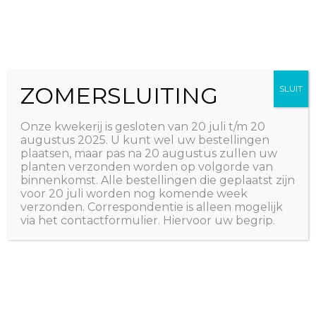
Ga
The Natural World
naar
Useful plants
de
inhoud
ZOMERSLUITING
SLUIT
Onze kwekerij is gesloten van 20 juli t/m 20
augustus 2025. U kunt wel uw bestellingen
plaatsen, maar pas na 20 augustus zullen uw
planten verzonden worden op volgorde van
binnenkomst. Alle bestellingen die geplaatst zijn
voor 20 juli worden nog komende week
verzonden. Correspondentie is alleen mogelijk
via het contactformulier. Hiervoor uw begrip.