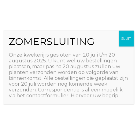
Ga
The Natural World
naar
Useful plants
de
inhoud
ZOMERSLUITING
SLUIT
Onze kwekerij is gesloten van 20 juli t/m 20
augustus 2025. U kunt wel uw bestellingen
plaatsen, maar pas na 20 augustus zullen uw
planten verzonden worden op volgorde van
binnenkomst. Alle bestellingen die geplaatst zijn
voor 20 juli worden nog komende week
verzonden. Correspondentie is alleen mogelijk
via het contactformulier. Hiervoor uw begrip.