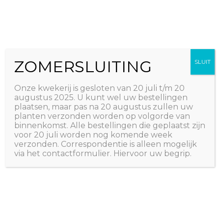
Ga
The Natural World
naar
Useful plants
de
inhoud
ZOMERSLUITING
SLUIT
Onze kwekerij is gesloten van 20 juli t/m 20
augustus 2025. U kunt wel uw bestellingen
plaatsen, maar pas na 20 augustus zullen uw
planten verzonden worden op volgorde van
binnenkomst. Alle bestellingen die geplaatst zijn
voor 20 juli worden nog komende week
verzonden. Correspondentie is alleen mogelijk
via het contactformulier. Hiervoor uw begrip.