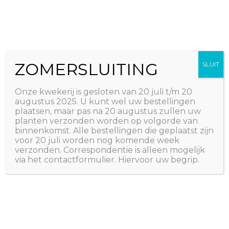
Ga
The Natural World
naar
Useful plants
de
inhoud
ZOMERSLUITING
SLUIT
Onze kwekerij is gesloten van 20 juli t/m 20
augustus 2025. U kunt wel uw bestellingen
plaatsen, maar pas na 20 augustus zullen uw
planten verzonden worden op volgorde van
binnenkomst. Alle bestellingen die geplaatst zijn
voor 20 juli worden nog komende week
verzonden. Correspondentie is alleen mogelijk
via het contactformulier. Hiervoor uw begrip.