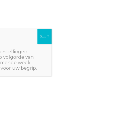
SLUIT
Winkelwagen/
€
0,00
NWPlants@gmail.com
bestellingen
p volgorde van
 komende week
rvoor uw begrip.
 Z: PLANTEN
/ Salvia officinalis ‘Berggarten’
OPA
,
KRUIDEN EN SPECERIJEN
,
TUINPLANTEN
icinalis
ten’