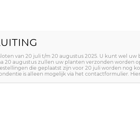
World
UITING
Zoeken
ct
Winkelwagen
T
sloten van 20 juli t/m 20 augustus 2025. U kunt wel uw 
 na 20 augustus zullen uw planten verzonden worden o
estellingen die geplaatst zijn voor 20 juli worden nog
ndentie is alleen mogelijk via het contactformulier. Hie
Home
/
PLANTEN
/
A tot
A tot Z: PLANTEN
,
EUR
Salvia off
‘Berggar
€
3,50