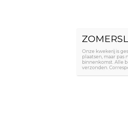
Ga
The Natural 
naar
de
Useful plants
inhoud
ZOMERSL
Laatste nieuws
Webshop
Over ons
Conta
Onze kwekerij is ge
plaatsen, maar pas
binnenkomst. Alle b
verzonden. Correspo