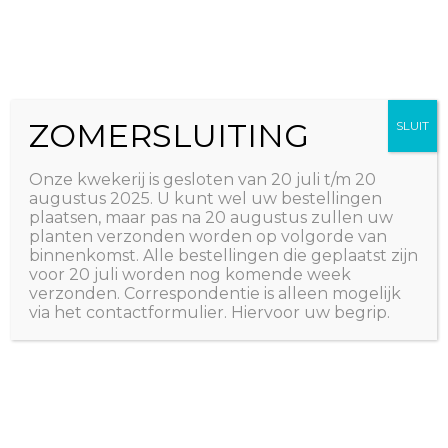
Ga
The Natural World
naar
Useful plants
de
inhoud
ZOMERSLUITING
SLUIT
Onze kwekerij is gesloten van 20 juli t/m 20
augustus 2025. U kunt wel uw bestellingen
plaatsen, maar pas na 20 augustus zullen uw
planten verzonden worden op volgorde van
binnenkomst. Alle bestellingen die geplaatst zijn
voor 20 juli worden nog komende week
verzonden. Correspondentie is alleen mogelijk
via het contactformulier. Hiervoor uw begrip.