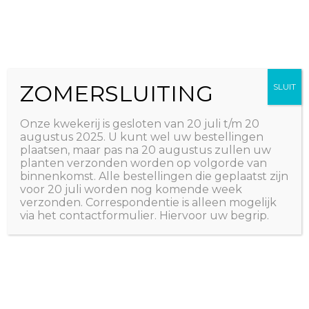
Ga
The Natural World
naar
Useful plants
de
inhoud
ZOMERSLUITING
SLUIT
Onze kwekerij is gesloten van 20 juli t/m 20
augustus 2025. U kunt wel uw bestellingen
plaatsen, maar pas na 20 augustus zullen uw
planten verzonden worden op volgorde van
binnenkomst. Alle bestellingen die geplaatst zijn
voor 20 juli worden nog komende week
verzonden. Correspondentie is alleen mogelijk
via het contactformulier. Hiervoor uw begrip.