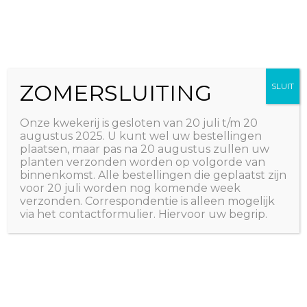
Ga
The Natural World
naar
Useful plants
de
inhoud
ZOMERSLUITING
SLUIT
Onze kwekerij is gesloten van 20 juli t/m 20
augustus 2025. U kunt wel uw bestellingen
plaatsen, maar pas na 20 augustus zullen uw
planten verzonden worden op volgorde van
binnenkomst. Alle bestellingen die geplaatst zijn
voor 20 juli worden nog komende week
verzonden. Correspondentie is alleen mogelijk
via het contactformulier. Hiervoor uw begrip.