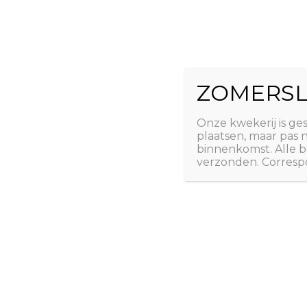
Ga
The Natural 
naar
de
Useful plants
inhoud
ZOMERSL
Laatste nieuws
Webshop
Over ons
Conta
Onze kwekerij is ge
plaatsen, maar pas
binnenkomst. Alle b
verzonden. Correspo