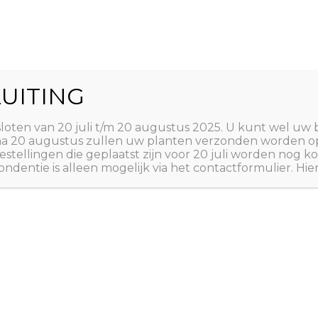
World
UITING
Zoeken
ct
Winkelwagen
T
sloten van 20 juli t/m 20 augustus 2025. U kunt wel uw 
 na 20 augustus zullen uw planten verzonden worden o
estellingen die geplaatst zijn voor 20 juli worden nog
ndentie is alleen mogelijk via het contactformulier. Hie
Home
/
ZADEN
/
ZADEN 
A tot Z: ZADEN
,
ZADEN 
INHEEMSE PLANTEN
,
Z
Hertsho
€
2,50
Plantago coronopus