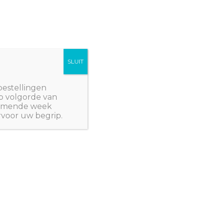
SLUIT
Winkelwagen/
€
0,00
NWPlants@gmail.com
bestellingen
p volgorde van
 komende week
rvoor uw begrip.
- EUROPA
/ Hertshoornweegbree
- EENJARIGEN
,
ZADEN - EUROPA
,
ZADEN -
ADEN - KRUIDEN
,
ZADEN - VASTE PLANTEN
ornweegbree