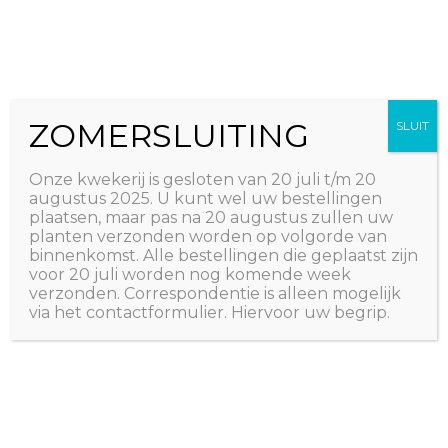
Ga
The Natural World
naar
Useful plants
de
inhoud
ZOMERSLUITING
SLUIT
Onze kwekerij is gesloten van 20 juli t/m 20
augustus 2025. U kunt wel uw bestellingen
plaatsen, maar pas na 20 augustus zullen uw
planten verzonden worden op volgorde van
binnenkomst. Alle bestellingen die geplaatst zijn
voor 20 juli worden nog komende week
verzonden. Correspondentie is alleen mogelijk
via het contactformulier. Hiervoor uw begrip.