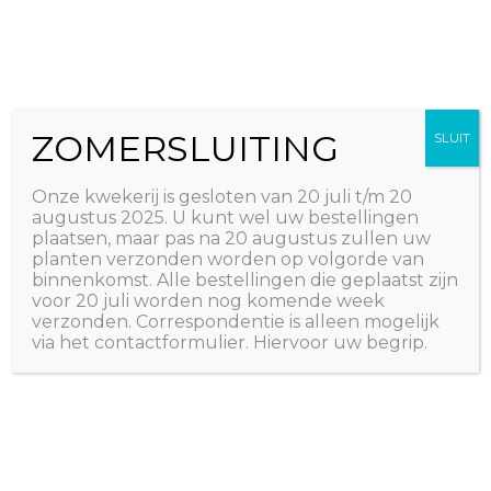
Ga
The Natural World
naar
Useful plants
de
inhoud
ZOMERSLUITING
SLUIT
Onze kwekerij is gesloten van 20 juli t/m 20
augustus 2025. U kunt wel uw bestellingen
plaatsen, maar pas na 20 augustus zullen uw
planten verzonden worden op volgorde van
binnenkomst. Alle bestellingen die geplaatst zijn
voor 20 juli worden nog komende week
verzonden. Correspondentie is alleen mogelijk
via het contactformulier. Hiervoor uw begrip.