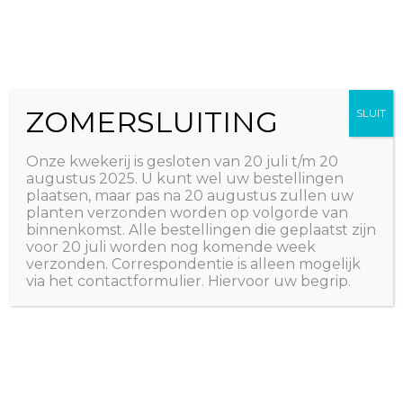
Ga
The Natural World
naar
Useful plants
de
inhoud
ZOMERSLUITING
SLUIT
Onze kwekerij is gesloten van 20 juli t/m 20
augustus 2025. U kunt wel uw bestellingen
plaatsen, maar pas na 20 augustus zullen uw
planten verzonden worden op volgorde van
binnenkomst. Alle bestellingen die geplaatst zijn
voor 20 juli worden nog komende week
verzonden. Correspondentie is alleen mogelijk
via het contactformulier. Hiervoor uw begrip.