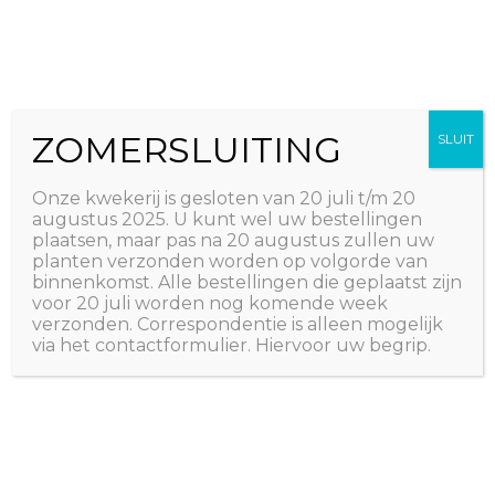
Ga
The Natural World
naar
Useful plants
de
inhoud
ZOMERSLUITING
SLUIT
Onze kwekerij is gesloten van 20 juli t/m 20
augustus 2025. U kunt wel uw bestellingen
plaatsen, maar pas na 20 augustus zullen uw
planten verzonden worden op volgorde van
binnenkomst. Alle bestellingen die geplaatst zijn
voor 20 juli worden nog komende week
verzonden. Correspondentie is alleen mogelijk
via het contactformulier. Hiervoor uw begrip.