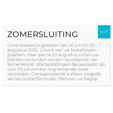
Ga
The Natural World
naar
Useful plants
de
inhoud
ZOMERSLUITING
SLUIT
Botanische Tuin – Utrecht:
Onze kwekerij is gesloten van 20 juli t/m 20
Tuinieren op een postzegel
augustus 2025. U kunt wel uw bestellingen
plaatsen, maar pas na 20 augustus zullen uw
/
Nieuws
/ Door
Erwin Kluver
planten verzonden worden op volgorde van
binnenkomst. Alle bestellingen die geplaatst zijn
In het weekend van 23 en 24 maart 2024 staan wij op
voor 20 juli worden nog komende week
het themaweekend ‘Tuinieren op een postzegel’ van de
verzonden. Correspondentie is alleen mogelijk
via het contactformulier. Hiervoor uw begrip.
Botanische Tuin in Utrecht met onze planten, zaden,
kruiden en advies!
Een kleine tuin kan je met relatief weinig tijd en geld al
leuk maken. Zo draag je bij aan vergroening en
biodiversiteit van jouw eigen leefomgeving. De straat ziet