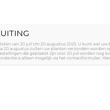
World
UITING
Zoeken
ct
Winkelwagen
T
sloten van 20 juli t/m 20 augustus 2025. U kunt wel uw 
 na 20 augustus zullen uw planten verzonden worden o
estellingen die geplaatst zijn voor 20 juli worden nog
ndentie is alleen mogelijk via het contactformulier. Hie
m Rijswijk
 Kluver
Wie kent de
Pasar Malam
in Rijswijk nie
zondag 3 maart 2024 staan we op deze 