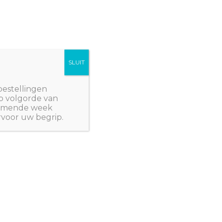
SLUIT
Winkelwagen/
€
0,00
NWPlants@gmail.com
bestellingen
p volgorde van
 komende week
rvoor uw begrip.
t? Op zaterdag 2 en
beurs vol