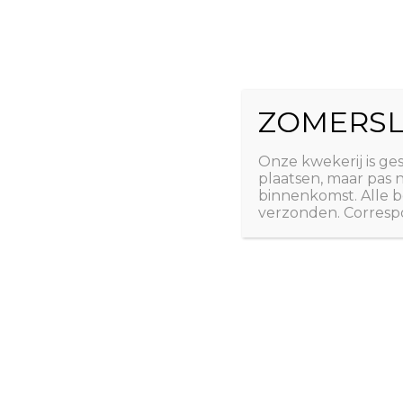
Ga
The Natural 
naar
de
Useful plants
inhoud
ZOMERSL
Laatste nieuws
Webshop
Over ons
Conta
Onze kwekerij is ge
plaatsen, maar pas
binnenkomst. Alle b
verzonden. Correspo
Pasar Mala
/
Nieuws
/ Door
Erwin