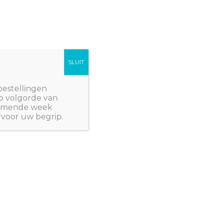
SLUIT
Winkelwagen/
€
0,00
NWPlants@gmail.com
bestellingen
p volgorde van
 komende week
rvoor uw begrip.
- EENJARIGEN
/ Watermeloen ‘Sugar Baby’
- EENJARIGEN
oen ‘Sugar Baby’