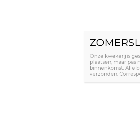
Ga
The Natural 
naar
de
Useful plants
inhoud
ZOMERSL
Laatste nieuws
Webshop
Over ons
Conta
Onze kwekerij is ge
plaatsen, maar pas
binnenkomst. Alle b
verzonden. Correspo