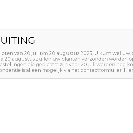
World
UITING
Zoeken
ct
Winkelwagen
T
sloten van 20 juli t/m 20 augustus 2025. U kunt wel uw 
 na 20 augustus zullen uw planten verzonden worden o
estellingen die geplaatst zijn voor 20 juli worden nog
ndentie is alleen mogelijk via het contactformulier. Hie
Home
/
ZADEN
/
ZADEN 
A tot Z: ZADEN
,
ZADEN 
Watermel
€
2,50
Citrullus lanatus