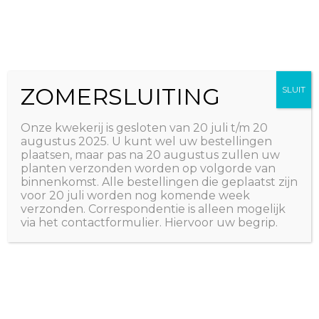
Ga
The Natural World
naar
Useful plants
de
inhoud
ZOMERSLUITING
SLUIT
Onze kwekerij is gesloten van 20 juli t/m 20
augustus 2025. U kunt wel uw bestellingen
plaatsen, maar pas na 20 augustus zullen uw
planten verzonden worden op volgorde van
binnenkomst. Alle bestellingen die geplaatst zijn
voor 20 juli worden nog komende week
verzonden. Correspondentie is alleen mogelijk
via het contactformulier. Hiervoor uw begrip.