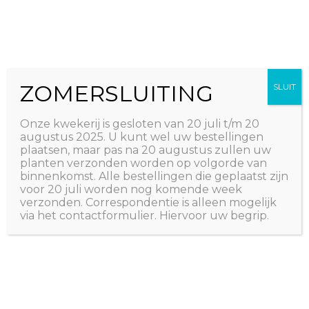
Ga
The Natural World
naar
Useful plants
de
inhoud
ZOMERSLUITING
SLUIT
Onze kwekerij is gesloten van 20 juli t/m 20
augustus 2025. U kunt wel uw bestellingen
plaatsen, maar pas na 20 augustus zullen uw
planten verzonden worden op volgorde van
binnenkomst. Alle bestellingen die geplaatst zijn
voor 20 juli worden nog komende week
verzonden. Correspondentie is alleen mogelijk
via het contactformulier. Hiervoor uw begrip.