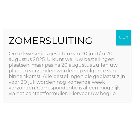
Ga
The Natural World
naar
Useful plants
de
inhoud
ZOMERSLUITING
SLUIT
Onze kwekerij is gesloten van 20 juli t/m 20
augustus 2025. U kunt wel uw bestellingen
plaatsen, maar pas na 20 augustus zullen uw
planten verzonden worden op volgorde van
binnenkomst. Alle bestellingen die geplaatst zijn
voor 20 juli worden nog komende week
verzonden. Correspondentie is alleen mogelijk
via het contactformulier. Hiervoor uw begrip.