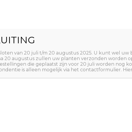
World
UITING
Zoeken
ct
Winkelwagen
T
sloten van 20 juli t/m 20 augustus 2025. U kunt wel uw 
 na 20 augustus zullen uw planten verzonden worden o
estellingen die geplaatst zijn voor 20 juli worden nog
ndentie is alleen mogelijk via het contactformulier. Hie
Home
/
ZADEN
/
ZADEN 
A tot Z: ZADEN
,
ZADEN 
Tomaat ‘
€
2,50
Solanum lycopersicum