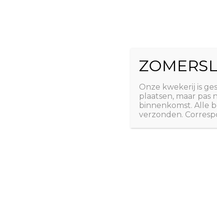
Ga
The Natural 
naar
de
Useful plants
inhoud
ZOMERSL
Laatste nieuws
Webshop
Over ons
Conta
Onze kwekerij is ge
plaatsen, maar pas
binnenkomst. Alle b
verzonden. Correspo