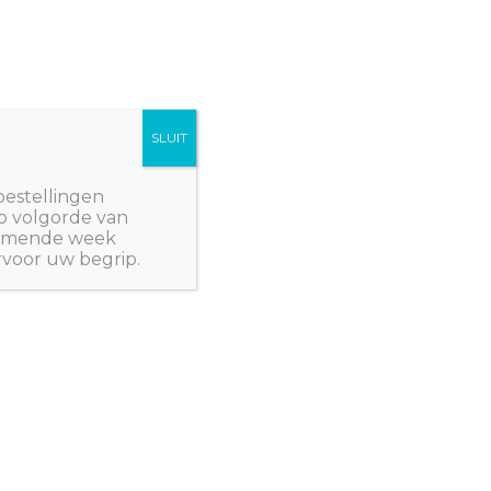
SLUIT
Winkelwagen/
€
0,00
NWPlants@gmail.com
bestellingen
p volgorde van
 komende week
rvoor uw begrip.
- AZIË
/ Tomaat ‘Thai Pink’
- AZIË
,
ZADEN - KRUIDEN
,
ZADEN - TOMATEN
Thai Pink’