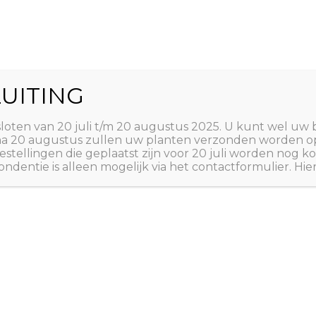
World
UITING
Zoeken
ct
Winkelwagen
T
sloten van 20 juli t/m 20 augustus 2025. U kunt wel uw 
 na 20 augustus zullen uw planten verzonden worden o
estellingen die geplaatst zijn voor 20 juli worden nog
ndentie is alleen mogelijk via het contactformulier. Hie
Home
/
PLANTEN
/
AUST
A tot Z: PLANTEN
,
AUST
Pseudopa
€
24,95
Horoeka