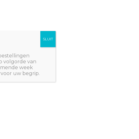
SLUIT
Winkelwagen/
€
0,00
NWPlants@gmail.com
bestellingen
p volgorde van
 komende week
rvoor uw begrip.
RALIË
/ Pseudopanax ferox
RALIË
,
JULI WEER LEVERBAAR
,
KUIPPLANTEN
nax ferox