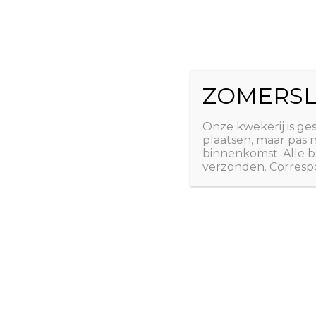
Ga
The Natural 
naar
de
Useful plants
inhoud
ZOMERSL
Laatste nieuws
Webshop
Over ons
Conta
Onze kwekerij is ge
plaatsen, maar pas
binnenkomst. Alle b
verzonden. Correspo