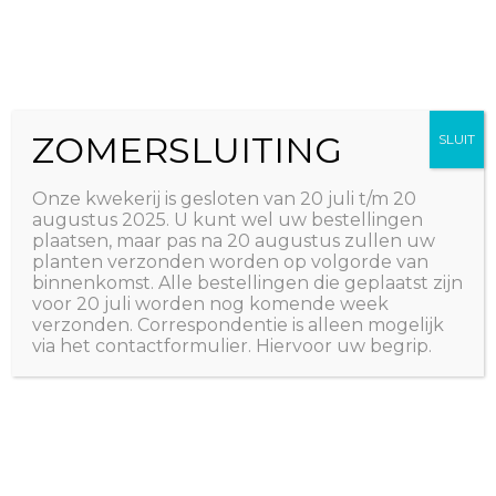
Ga
The Natural World
naar
Useful plants
de
inhoud
ZOMERSLUITING
SLUIT
Onze kwekerij is gesloten van 20 juli t/m 20
augustus 2025. U kunt wel uw bestellingen
plaatsen, maar pas na 20 augustus zullen uw
planten verzonden worden op volgorde van
binnenkomst. Alle bestellingen die geplaatst zijn
voor 20 juli worden nog komende week
verzonden. Correspondentie is alleen mogelijk
via het contactformulier. Hiervoor uw begrip.