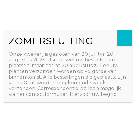
Ga
The Natural World
naar
Useful plants
de
inhoud
ZOMERSLUITING
SLUIT
Onze kwekerij is gesloten van 20 juli t/m 20
augustus 2025. U kunt wel uw bestellingen
plaatsen, maar pas na 20 augustus zullen uw
planten verzonden worden op volgorde van
binnenkomst. Alle bestellingen die geplaatst zijn
voor 20 juli worden nog komende week
verzonden. Correspondentie is alleen mogelijk
via het contactformulier. Hiervoor uw begrip.