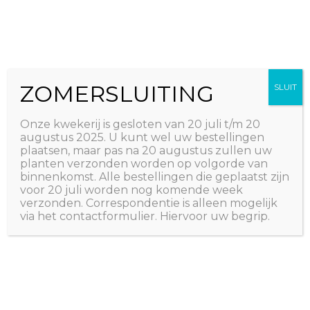
Ga
The Natural World
naar
Useful plants
de
inhoud
ZOMERSLUITING
SLUIT
Onze kwekerij is gesloten van 20 juli t/m 20
augustus 2025. U kunt wel uw bestellingen
plaatsen, maar pas na 20 augustus zullen uw
planten verzonden worden op volgorde van
binnenkomst. Alle bestellingen die geplaatst zijn
voor 20 juli worden nog komende week
verzonden. Correspondentie is alleen mogelijk
via het contactformulier. Hiervoor uw begrip.