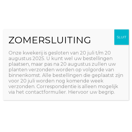
Ga
The Natural World
naar
Useful plants
de
inhoud
ZOMERSLUITING
SLUIT
Onze kwekerij is gesloten van 20 juli t/m 20
augustus 2025. U kunt wel uw bestellingen
plaatsen, maar pas na 20 augustus zullen uw
planten verzonden worden op volgorde van
binnenkomst. Alle bestellingen die geplaatst zijn
voor 20 juli worden nog komende week
verzonden. Correspondentie is alleen mogelijk
via het contactformulier. Hiervoor uw begrip.