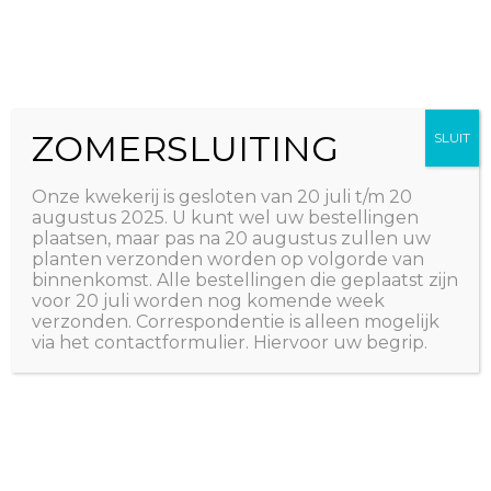
Ga
The Natural World
naar
Useful plants
de
inhoud
ZOMERSLUITING
SLUIT
Onze kwekerij is gesloten van 20 juli t/m 20
augustus 2025. U kunt wel uw bestellingen
plaatsen, maar pas na 20 augustus zullen uw
planten verzonden worden op volgorde van
binnenkomst. Alle bestellingen die geplaatst zijn
voor 20 juli worden nog komende week
verzonden. Correspondentie is alleen mogelijk
via het contactformulier. Hiervoor uw begrip.