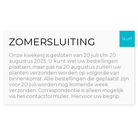
Ga
The Natural World
naar
Useful plants
de
inhoud
ZOMERSLUITING
SLUIT
Onze kwekerij is gesloten van 20 juli t/m 20
augustus 2025. U kunt wel uw bestellingen
plaatsen, maar pas na 20 augustus zullen uw
planten verzonden worden op volgorde van
binnenkomst. Alle bestellingen die geplaatst zijn
voor 20 juli worden nog komende week
verzonden. Correspondentie is alleen mogelijk
via het contactformulier. Hiervoor uw begrip.