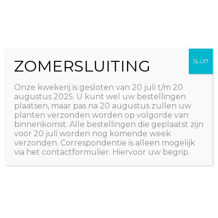
Ga
The Natural World
naar
Useful plants
de
inhoud
ZOMERSLUITING
SLUIT
Onze kwekerij is gesloten van 20 juli t/m 20
augustus 2025. U kunt wel uw bestellingen
plaatsen, maar pas na 20 augustus zullen uw
planten verzonden worden op volgorde van
binnenkomst. Alle bestellingen die geplaatst zijn
voor 20 juli worden nog komende week
verzonden. Correspondentie is alleen mogelijk
via het contactformulier. Hiervoor uw begrip.